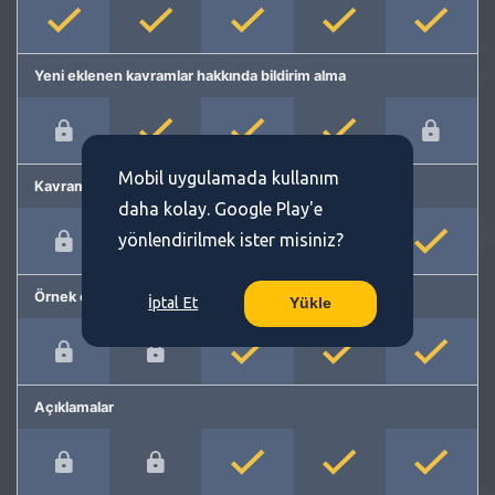
Yeni eklenen kavramlar hakkında bildirim alma
Mobil uygulamada kullanım
Kavram önerme
daha kolay. Google Play'e
yönlendirilmek ister misiniz?
Örnek cümleler
İptal Et
Yükle
Açıklamalar