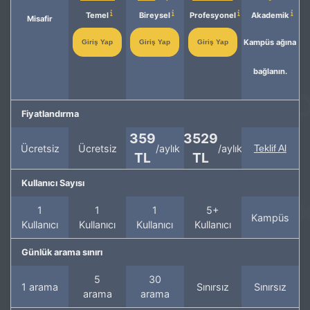
Temel
Bireysel
Profesyonel
Akademik
Misafir
Kampüs ağına
Giriş Yap
Giriş Yap
Giriş Yap
bağlanın.
Fiyatlandırma
359
3529
Ücretsiz
Ücretsiz
/aylık
/aylık
Teklif Al
TL
TL
Kullanıcı Sayısı
1
1
1
5+
Kampüs
Kullanıcı
Kullanıcı
Kullanıcı
Kullanıcı
Günlük arama sınırı
5
30
1 arama
Sınırsız
Sınırsız
arama
arama