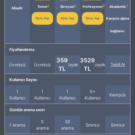
Temel
Bireysel
Profesyonel
Akademik
Misafir
Kampüs ağına
Giriş Yap
Giriş Yap
Giriş Yap
bağlanın.
Fiyatlandırma
359
3529
Ücretsiz
Ücretsiz
/aylık
/aylık
Teklif Al
TL
TL
Kullanıcı Sayısı
1
1
1
5+
Kampüs
Kullanıcı
Kullanıcı
Kullanıcı
Kullanıcı
Günlük arama sınırı
5
30
1 arama
Sınırsız
Sınırsız
arama
arama