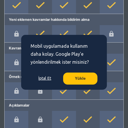
Yeni eklenen kavramlar hakkında bildirim alma
Mobil uygulamada kullanım
Kavram önerme
daha kolay. Google Play'e
yönlendirilmek ister misiniz?
Örnek cümleler
İptal Et
Yükle
Açıklamalar