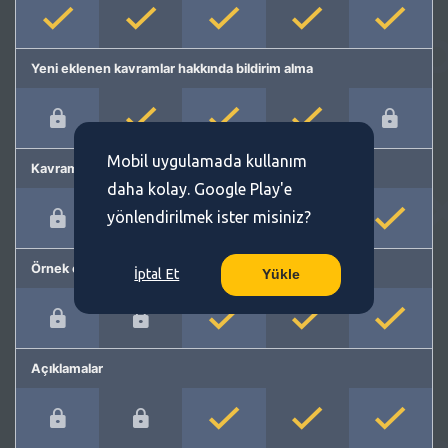
Yeni eklenen kavramlar hakkında bildirim alma
Mobil uygulamada kullanım
Kavram önerme
daha kolay. Google Play'e
yönlendirilmek ister misiniz?
Örnek cümleler
İptal Et
Yükle
Açıklamalar