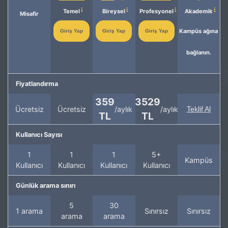
Temel
Bireysel
Profesyonel
Akademik
Misafir
Kampüs ağına
Giriş Yap
Giriş Yap
Giriş Yap
bağlanın.
Fiyatlandırma
359
3529
Ücretsiz
Ücretsiz
/aylık
/aylık
Teklif Al
TL
TL
Kullanıcı Sayısı
1
1
1
5+
Kampüs
Kullanıcı
Kullanıcı
Kullanıcı
Kullanıcı
Günlük arama sınırı
5
30
1 arama
Sınırsız
Sınırsız
arama
arama