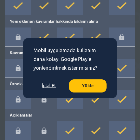
Yeni eklenen kavramlar hakkında bildirim alma
Mobil uygulamada kullanım
Kavram önerme
daha kolay. Google Play'e
yönlendirilmek ister misiniz?
Örnek cümleler
İptal Et
Yükle
Açıklamalar