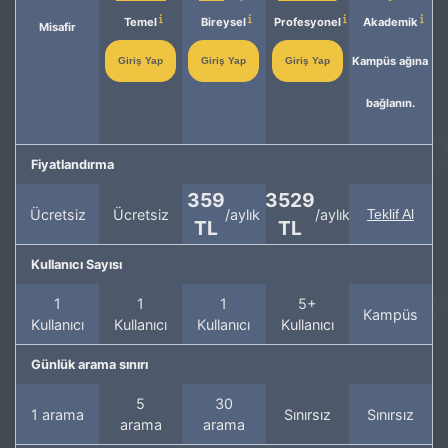
Temel
Bireysel
Profesyonel
Akademik
Misafir
Kampüs ağına
Giriş Yap
Giriş Yap
Giriş Yap
bağlanın.
Fiyatlandırma
359
3529
Ücretsiz
Ücretsiz
/aylık
/aylık
Teklif Al
TL
TL
Kullanıcı Sayısı
1
1
1
5+
Kampüs
Kullanıcı
Kullanıcı
Kullanıcı
Kullanıcı
Günlük arama sınırı
5
30
1 arama
Sınırsız
Sınırsız
arama
arama