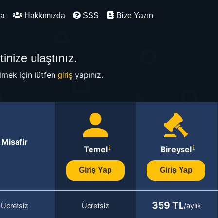
ma
Hakkımızda
SSS
Bize Yazın
inize ulaştınız.
mek için lütfen
yapınız.
giriş
Misafir
Temel
Bireysel
Giriş Yap
Giriş Yap
359 TL
Ücretsiz
Ücretsiz
/aylık