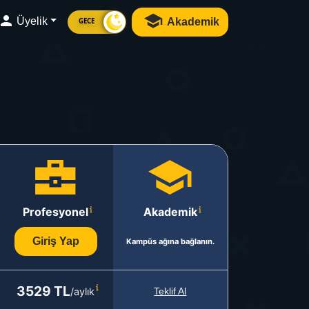
Üyelik
Akademik
GECE
Profesyonel
Akademik
Giriş Yap
Kampüs ağına bağlanın.
3529 TL
/aylık
Teklif Al