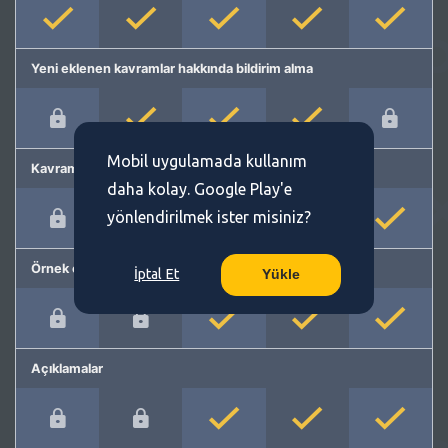
Yeni eklenen kavramlar hakkında bildirim alma
Mobil uygulamada kullanım
Kavram önerme
daha kolay. Google Play'e
yönlendirilmek ister misiniz?
Örnek cümleler
İptal Et
Yükle
Açıklamalar