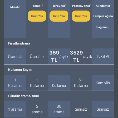
Temel
Bireysel
Profesyonel
Akademik
Misafir
Kampüs ağına
Giriş Yap
Giriş Yap
Giriş Yap
bağlanın.
Fiyatlandırma
359
3529
Ücretsiz
Ücretsiz
/aylık
/aylık
Teklif Al
TL
TL
Kullanıcı Sayısı
1
1
1
5+
Kampüs
Kullanıcı
Kullanıcı
Kullanıcı
Kullanıcı
Günlük arama sınırı
5
30
1 arama
Sınırsız
Sınırsız
arama
arama