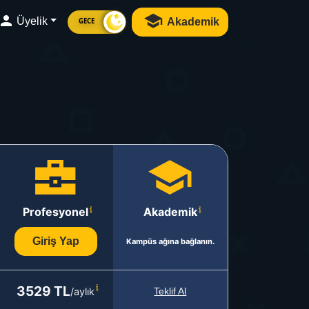
Üyelik
Akademik
GECE
Profesyonel
Akademik
Giriş Yap
Kampüs ağına bağlanın.
3529 TL
/aylık
Teklif Al