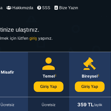
ma
Hakkımızda
SSS
Bize Yazın
inize ulaştınız.
mek için lütfen
yapınız.
giriş
Misafir
Temel
Bireysel
Giriş Yap
Giriş Yap
359 TL
Ücretsiz
Ücretsiz
/aylık