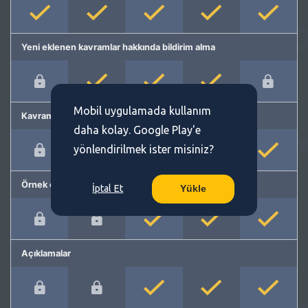
Yeni eklenen kavramlar hakkında bildirim alma
Mobil uygulamada kullanım
Kavram önerme
daha kolay. Google Play'e
yönlendirilmek ister misiniz?
Örnek cümleler
İptal Et
Yükle
Açıklamalar