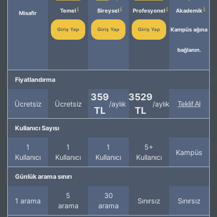
Temel
Bireysel
Profesyonel
Akademik
Misafir
Kampüs ağına
Giriş Yap
Giriş Yap
Giriş Yap
bağlanın.
Fiyatlandırma
359
3529
Ücretsiz
Ücretsiz
/aylık
/aylık
Teklif Al
TL
TL
Kullanıcı Sayısı
1
1
1
5+
Kampüs
Kullanıcı
Kullanıcı
Kullanıcı
Kullanıcı
Günlük arama sınırı
5
30
1 arama
Sınırsız
Sınırsız
arama
arama