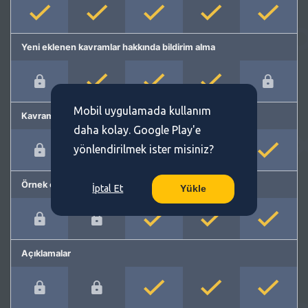
Yeni eklenen kavramlar hakkında bildirim alma
Mobil uygulamada kullanım
Kavram önerme
daha kolay. Google Play'e
yönlendirilmek ister misiniz?
Örnek cümleler
İptal Et
Yükle
Açıklamalar