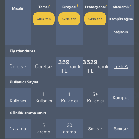
Temel
Bireysel
Profesyonel
Akademik
Misafir
Kampüs ağına
Giriş Yap
Giriş Yap
Giriş Yap
bağlanın.
Fiyatlandırma
359
3529
Ücretsiz
Ücretsiz
/aylık
/aylık
Teklif Al
TL
TL
Kullanıcı Sayısı
1
1
1
5+
Kampüs
Kullanıcı
Kullanıcı
Kullanıcı
Kullanıcı
Günlük arama sınırı
5
30
1 arama
Sınırsız
Sınırsız
arama
arama