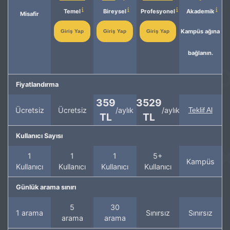
Temel
Bireysel
Profesyonel
Akademik
Misafir
Kampüs ağına
Giriş Yap
Giriş Yap
Giriş Yap
bağlanın.
Fiyatlandırma
359
3529
Ücretsiz
Ücretsiz
/aylık
/aylık
Teklif Al
TL
TL
Kullanıcı Sayısı
1
1
1
5+
Kampüs
Kullanıcı
Kullanıcı
Kullanıcı
Kullanıcı
Günlük arama sınırı
5
30
1 arama
Sınırsız
Sınırsız
arama
arama