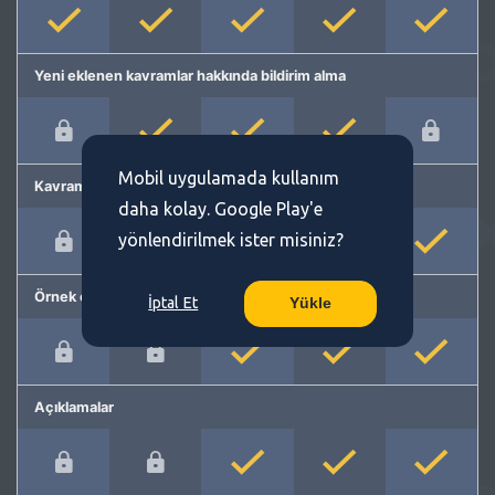
Yeni eklenen kavramlar hakkında bildirim alma
Mobil uygulamada kullanım
Kavram önerme
daha kolay. Google Play'e
yönlendirilmek ister misiniz?
Örnek cümleler
İptal Et
Yükle
Açıklamalar