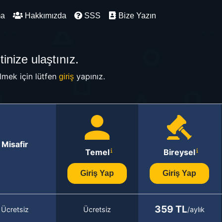
ma
Hakkımızda
SSS
Bize Yazın
inize ulaştınız.
mek için lütfen
yapınız.
giriş
Misafir
Temel
Bireysel
Giriş Yap
Giriş Yap
359 TL
Ücretsiz
Ücretsiz
/aylık