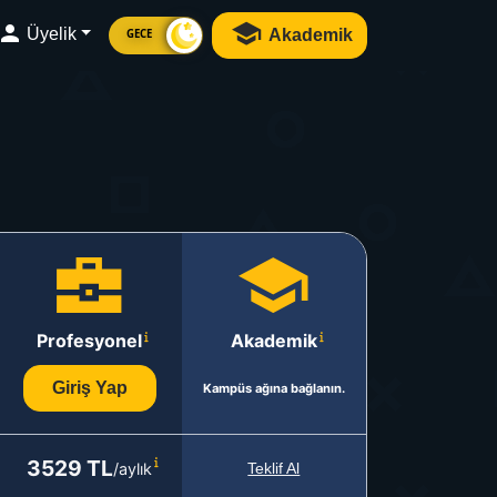
Üyelik
Akademik
GECE
Profesyonel
Akademik
Giriş Yap
Kampüs ağına bağlanın.
3529 TL
/aylık
Teklif Al