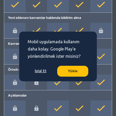
Yeni eklenen kavramlar hakkında bildirim alma
Mobil uygulamada kullanım
Kavram önerme
daha kolay. Google Play'e
yönlendirilmek ister misiniz?
Örnek cümleler
İptal Et
Yükle
Açıklamalar