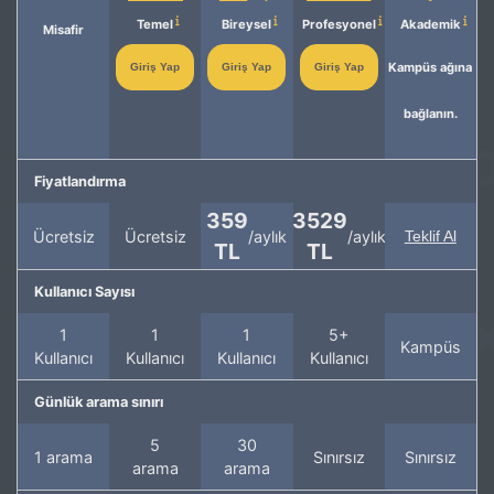
Temel
Bireysel
Profesyonel
Akademik
Misafir
Kampüs ağına
Giriş Yap
Giriş Yap
Giriş Yap
bağlanın.
Fiyatlandırma
359
3529
Ücretsiz
Ücretsiz
/aylık
/aylık
Teklif Al
TL
TL
Kullanıcı Sayısı
1
1
1
5+
Kampüs
Kullanıcı
Kullanıcı
Kullanıcı
Kullanıcı
Günlük arama sınırı
5
30
1 arama
Sınırsız
Sınırsız
arama
arama