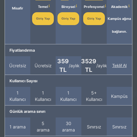
Temel
Bireysel
Profesyonel
Akademik
Misafir
Kampüs ağına
Giriş Yap
Giriş Yap
Giriş Yap
bağlanın.
Fiyatlandırma
359
3529
Ücretsiz
Ücretsiz
/aylık
/aylık
Teklif Al
TL
TL
Kullanıcı Sayısı
1
1
1
5+
Kampüs
Kullanıcı
Kullanıcı
Kullanıcı
Kullanıcı
Günlük arama sınırı
5
30
1 arama
Sınırsız
Sınırsız
arama
arama