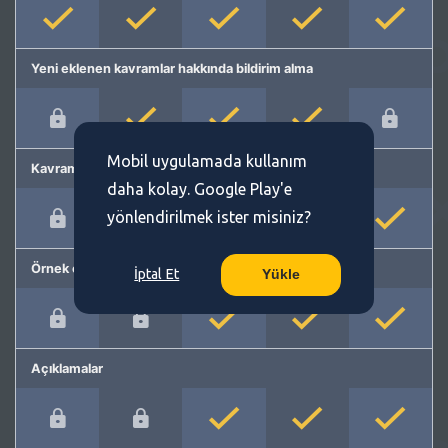
Yeni eklenen kavramlar hakkında bildirim alma
Mobil uygulamada kullanım
Kavram önerme
daha kolay. Google Play'e
yönlendirilmek ister misiniz?
Örnek cümleler
İptal Et
Yükle
Açıklamalar