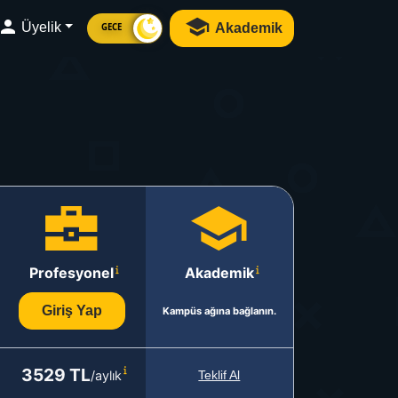
Üyelik
Akademik
GECE
Profesyonel
Akademik
Giriş Yap
Kampüs ağına bağlanın.
3529 TL
/aylık
Teklif Al