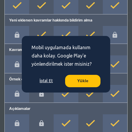
Yeni eklenen kavramlar hakkında bildirim alma
Mobil uygulamada kullanım
Kavram önerme
daha kolay. Google Play'e
yönlendirilmek ister misiniz?
Örnek cümleler
İptal Et
Yükle
Açıklamalar