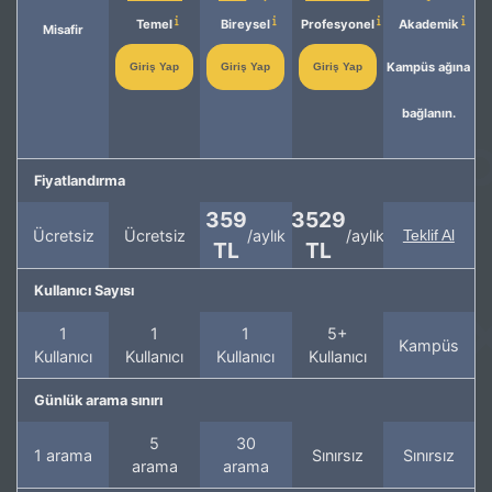
Temel
Bireysel
Profesyonel
Akademik
Misafir
Kampüs ağına
Giriş Yap
Giriş Yap
Giriş Yap
bağlanın.
Fiyatlandırma
359
3529
Ücretsiz
Ücretsiz
/aylık
/aylık
Teklif Al
TL
TL
Kullanıcı Sayısı
1
1
1
5+
Kampüs
Kullanıcı
Kullanıcı
Kullanıcı
Kullanıcı
Günlük arama sınırı
5
30
1 arama
Sınırsız
Sınırsız
arama
arama