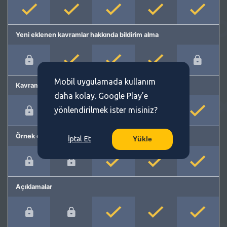
Yeni eklenen kavramlar hakkında bildirim alma
Mobil uygulamada kullanım
Kavram önerme
daha kolay. Google Play'e
yönlendirilmek ister misiniz?
Örnek cümleler
İptal Et
Yükle
Açıklamalar