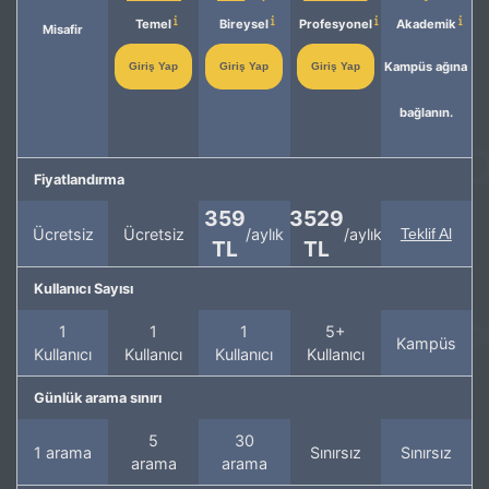
Temel
Bireysel
Profesyonel
Akademik
Misafir
Kampüs ağına
Giriş Yap
Giriş Yap
Giriş Yap
bağlanın.
Fiyatlandırma
359
3529
Ücretsiz
Ücretsiz
/aylık
/aylık
Teklif Al
TL
TL
Kullanıcı Sayısı
1
1
1
5+
Kampüs
Kullanıcı
Kullanıcı
Kullanıcı
Kullanıcı
Günlük arama sınırı
5
30
1 arama
Sınırsız
Sınırsız
arama
arama