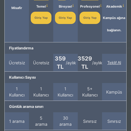
Temel
Bireysel
Profesyonel
Akademik
Misafir
Kampüs ağına
Giriş Yap
Giriş Yap
Giriş Yap
bağlanın.
Fiyatlandırma
359
3529
Ücretsiz
Ücretsiz
/aylık
/aylık
Teklif Al
TL
TL
Kullanıcı Sayısı
1
1
1
5+
Kampüs
Kullanıcı
Kullanıcı
Kullanıcı
Kullanıcı
Günlük arama sınırı
5
30
1 arama
Sınırsız
Sınırsız
arama
arama