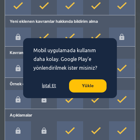
Yeni eklenen kavramlar hakkında bildirim alma
Mobil uygulamada kullanım
Kavram önerme
daha kolay. Google Play'e
yönlendirilmek ister misiniz?
Örnek cümleler
İptal Et
Yükle
Açıklamalar