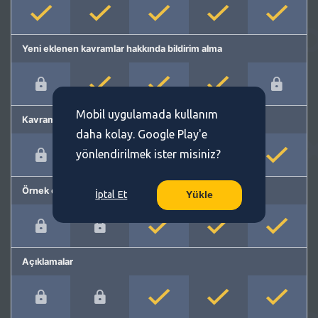
Yeni eklenen kavramlar hakkında bildirim alma
Mobil uygulamada kullanım
Kavram önerme
daha kolay. Google Play'e
yönlendirilmek ister misiniz?
Örnek cümleler
İptal Et
Yükle
Açıklamalar