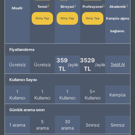
Temel
Bireysel
Profesyonel
Akademik
Misafir
Kampüs ağına
Giriş Yap
Giriş Yap
Giriş Yap
bağlanın.
Fiyatlandırma
359
3529
Ücretsiz
Ücretsiz
/aylık
/aylık
Teklif Al
TL
TL
Kullanıcı Sayısı
1
1
1
5+
Kampüs
Kullanıcı
Kullanıcı
Kullanıcı
Kullanıcı
Günlük arama sınırı
5
30
1 arama
Sınırsız
Sınırsız
arama
arama