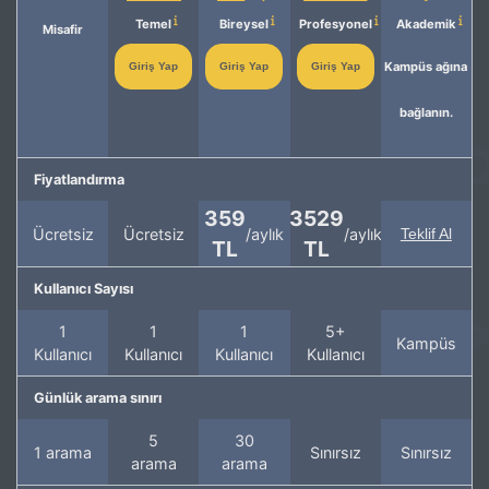
Temel
Bireysel
Profesyonel
Akademik
Misafir
Kampüs ağına
Giriş Yap
Giriş Yap
Giriş Yap
bağlanın.
Fiyatlandırma
359
3529
Ücretsiz
Ücretsiz
/aylık
/aylık
Teklif Al
TL
TL
Kullanıcı Sayısı
1
1
1
5+
Kampüs
Kullanıcı
Kullanıcı
Kullanıcı
Kullanıcı
Günlük arama sınırı
5
30
1 arama
Sınırsız
Sınırsız
arama
arama