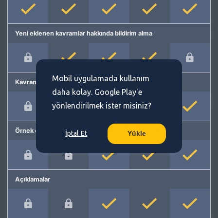
Yeni eklenen kavramlar hakkında bildirim alma
Mobil uygulamada kullanım
Kavram önerme
daha kolay. Google Play'e
yönlendirilmek ister misiniz?
Örnek cümleler
İptal Et
Yükle
Açıklamalar