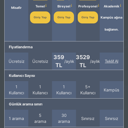
Temel
Bireysel
Profesyonel
Akademik
Misafir
Kampüs ağına
Giriş Yap
Giriş Yap
Giriş Yap
bağlanın.
Fiyatlandırma
359
3529
Ücretsiz
Ücretsiz
/aylık
/aylık
Teklif Al
TL
TL
Kullanıcı Sayısı
1
1
1
5+
Kampüs
Kullanıcı
Kullanıcı
Kullanıcı
Kullanıcı
Günlük arama sınırı
5
30
1 arama
Sınırsız
Sınırsız
arama
arama