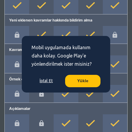
Yeni eklenen kavramlar hakkında bildirim alma
Mobil uygulamada kullanım
Kavram önerme
daha kolay. Google Play'e
yönlendirilmek ister misiniz?
Örnek cümleler
İptal Et
Yükle
Açıklamalar