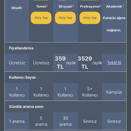
Temel
Bireysel
Profesyonel
Akademik
Misafir
Kampüs ağına
Giriş Yap
Giriş Yap
Giriş Yap
bağlanın.
Fiyatlandırma
359
3529
Ücretsiz
Ücretsiz
/aylık
/aylık
Teklif Al
TL
TL
Kullanıcı Sayısı
1
1
1
5+
Kampüs
Kullanıcı
Kullanıcı
Kullanıcı
Kullanıcı
Günlük arama sınırı
5
30
1 arama
Sınırsız
Sınırsız
arama
arama