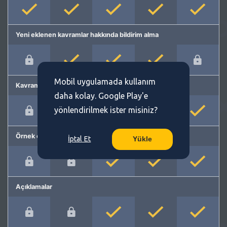
Yeni eklenen kavramlar hakkında bildirim alma
Mobil uygulamada kullanım
Kavram önerme
daha kolay. Google Play'e
yönlendirilmek ister misiniz?
Örnek cümleler
İptal Et
Yükle
Açıklamalar