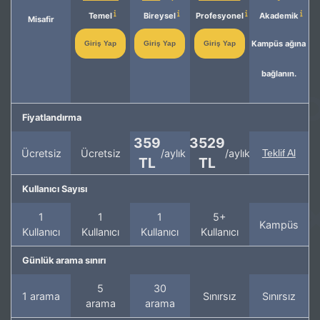
Temel
Bireysel
Profesyonel
Akademik
Misafir
Kampüs ağına
Giriş Yap
Giriş Yap
Giriş Yap
bağlanın.
Fiyatlandırma
359
3529
Ücretsiz
Ücretsiz
/aylık
/aylık
Teklif Al
TL
TL
Kullanıcı Sayısı
1
1
1
5+
Kampüs
Kullanıcı
Kullanıcı
Kullanıcı
Kullanıcı
Günlük arama sınırı
5
30
1 arama
Sınırsız
Sınırsız
arama
arama