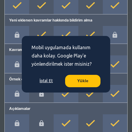
Yeni eklenen kavramlar hakkında bildirim alma
Mobil uygulamada kullanım
Kavram önerme
daha kolay. Google Play'e
yönlendirilmek ister misiniz?
Örnek cümleler
İptal Et
Yükle
Açıklamalar