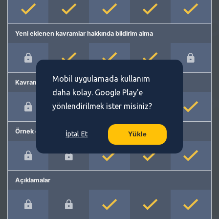
Yeni eklenen kavramlar hakkında bildirim alma
Mobil uygulamada kullanım
Kavram önerme
daha kolay. Google Play'e
yönlendirilmek ister misiniz?
Örnek cümleler
İptal Et
Yükle
Açıklamalar