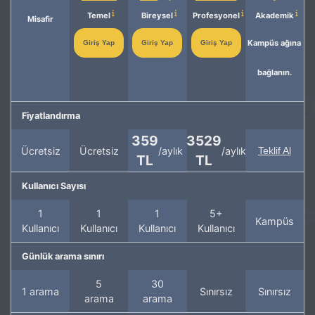
Temel
Bireysel
Profesyonel
Akademik
Misafir
Kampüs ağına
Giriş Yap
Giriş Yap
Giriş Yap
bağlanın.
Fiyatlandırma
359
3529
Ücretsiz
Ücretsiz
/aylık
/aylık
Teklif Al
TL
TL
Kullanıcı Sayısı
1
1
1
5+
Kampüs
Kullanıcı
Kullanıcı
Kullanıcı
Kullanıcı
Günlük arama sınırı
5
30
1 arama
Sınırsız
Sınırsız
arama
arama