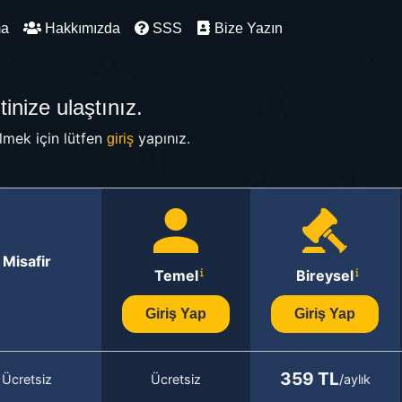
ma
Hakkımızda
SSS
Bize Yazın
inize ulaştınız.
mek için lütfen
yapınız.
giriş
Misafir
Temel
Bireysel
Giriş Yap
Giriş Yap
359 TL
Ücretsiz
Ücretsiz
/aylık