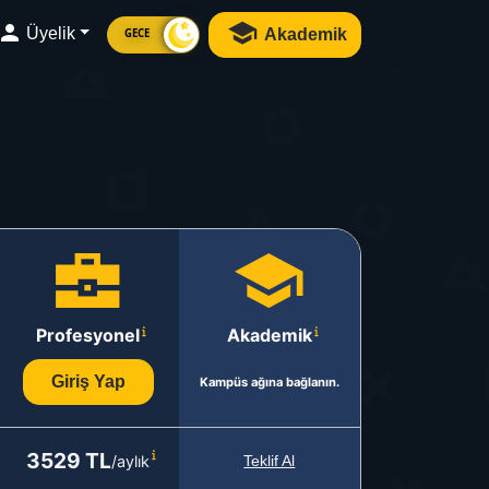
Üyelik
Akademik
GECE
Profesyonel
Akademik
Giriş Yap
Kampüs ağına bağlanın.
3529 TL
/aylık
Teklif Al