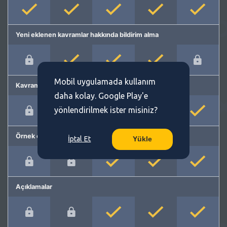
Yeni eklenen kavramlar hakkında bildirim alma
Mobil uygulamada kullanım
Kavram önerme
daha kolay. Google Play'e
yönlendirilmek ister misiniz?
Örnek cümleler
İptal Et
Yükle
Açıklamalar