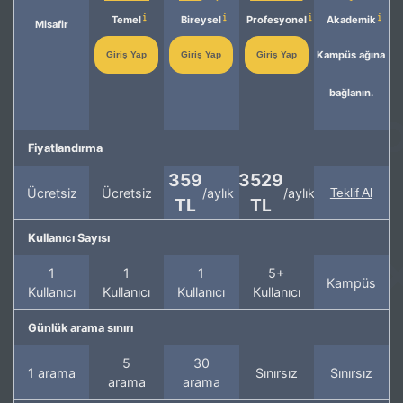
Temel
Bireysel
Profesyonel
Akademik
Misafir
Kampüs ağına
Giriş Yap
Giriş Yap
Giriş Yap
bağlanın.
Fiyatlandırma
359
3529
Ücretsiz
Ücretsiz
/aylık
/aylık
Teklif Al
TL
TL
Kullanıcı Sayısı
1
1
1
5+
Kampüs
Kullanıcı
Kullanıcı
Kullanıcı
Kullanıcı
Günlük arama sınırı
5
30
1 arama
Sınırsız
Sınırsız
arama
arama