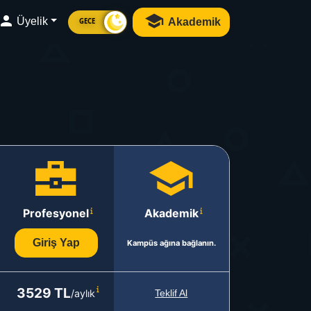
Üyelik
Akademik
GECE
Profesyonel
Akademik
Giriş Yap
Kampüs ağına bağlanın.
3529 TL
/aylık
Teklif Al