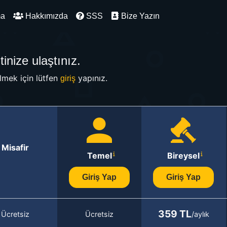
ma
Hakkımızda
SSS
Bize Yazın
inize ulaştınız.
mek için lütfen
yapınız.
giriş
Misafir
Temel
Bireysel
Giriş Yap
Giriş Yap
359 TL
Ücretsiz
Ücretsiz
/aylık