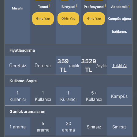
Temel
Bireysel
Profesyonel
Akademik
Misafir
Kampüs ağına
Giriş Yap
Giriş Yap
Giriş Yap
bağlanın.
Fiyatlandırma
359
3529
Ücretsiz
Ücretsiz
/aylık
/aylık
Teklif Al
TL
TL
Kullanıcı Sayısı
1
1
1
5+
Kampüs
Kullanıcı
Kullanıcı
Kullanıcı
Kullanıcı
Günlük arama sınırı
5
30
1 arama
Sınırsız
Sınırsız
arama
arama