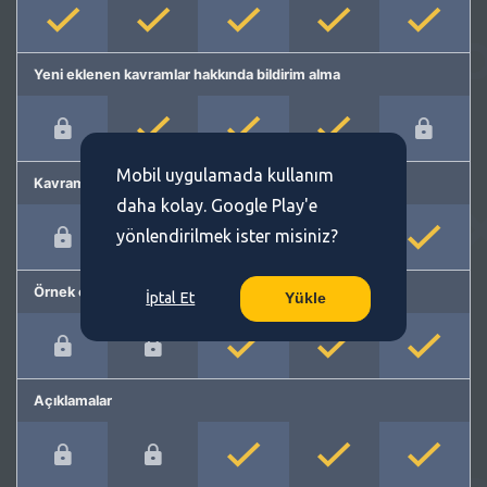
Yeni eklenen kavramlar hakkında bildirim alma
Mobil uygulamada kullanım
Kavram önerme
daha kolay. Google Play'e
yönlendirilmek ister misiniz?
Örnek cümleler
İptal Et
Yükle
Açıklamalar