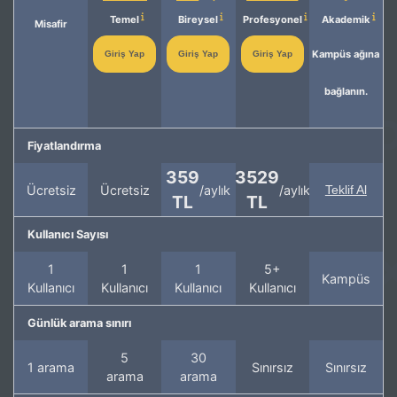
Temel
Bireysel
Profesyonel
Akademik
Misafir
Kampüs ağına
Giriş Yap
Giriş Yap
Giriş Yap
bağlanın.
Fiyatlandırma
359
3529
Ücretsiz
Ücretsiz
/aylık
/aylık
Teklif Al
TL
TL
Kullanıcı Sayısı
1
1
1
5+
Kampüs
Kullanıcı
Kullanıcı
Kullanıcı
Kullanıcı
Günlük arama sınırı
5
30
1 arama
Sınırsız
Sınırsız
arama
arama