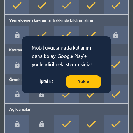
Yeni eklenen kavramlar hakkında bildirim alma
Mobil uygulamada kullanım
Kavram önerme
daha kolay. Google Play'e
yönlendirilmek ister misiniz?
Örnek cümleler
İptal Et
Yükle
Açıklamalar