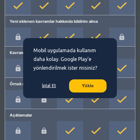
Yeni eklenen kavramlar hakkında bildirim alma
Mobil uygulamada kullanım
Kavram önerme
daha kolay. Google Play'e
yönlendirilmek ister misiniz?
Örnek cümleler
İptal Et
Yükle
Açıklamalar