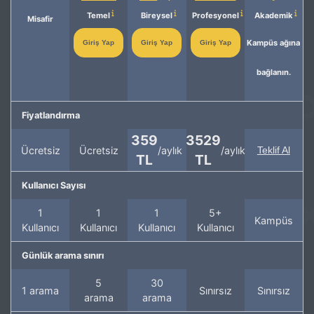
Temel
Bireysel
Profesyonel
Akademik
Misafir
Kampüs ağına
Giriş Yap
Giriş Yap
Giriş Yap
bağlanın.
Fiyatlandırma
359
3529
Ücretsiz
Ücretsiz
/aylık
/aylık
Teklif Al
TL
TL
Kullanıcı Sayısı
1
1
1
5+
Kampüs
Kullanıcı
Kullanıcı
Kullanıcı
Kullanıcı
Günlük arama sınırı
5
30
1 arama
Sınırsız
Sınırsız
arama
arama