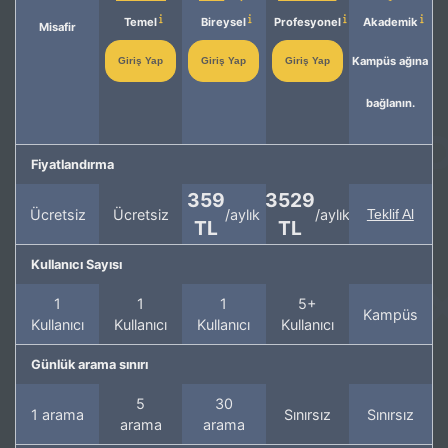
Temel
Bireysel
Profesyonel
Akademik
Misafir
Kampüs ağına
Giriş Yap
Giriş Yap
Giriş Yap
bağlanın.
Fiyatlandırma
359
3529
Ücretsiz
Ücretsiz
/aylık
/aylık
Teklif Al
TL
TL
Kullanıcı Sayısı
1
1
1
5+
Kampüs
Kullanıcı
Kullanıcı
Kullanıcı
Kullanıcı
Günlük arama sınırı
5
30
1 arama
Sınırsız
Sınırsız
arama
arama