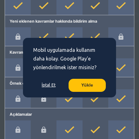
Yeni eklenen kavramlar hakkında bildirim alma
Mobil uygulamada kullanım
Kavram önerme
daha kolay. Google Play'e
yönlendirilmek ister misiniz?
Örnek cümleler
İptal Et
Yükle
Açıklamalar