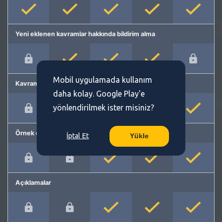
Yeni eklenen kavramlar hakkında bildirim alma
Mobil uygulamada kullanım
Kavram önerme
daha kolay. Google Play'e
yönlendirilmek ister misiniz?
Örnek cümleler
İptal Et
Yükle
Açıklamalar