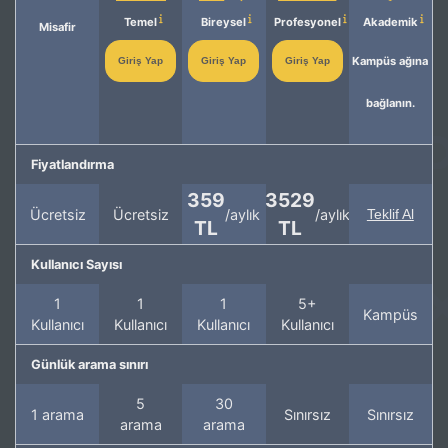
Temel
Bireysel
Profesyonel
Akademik
Misafir
Kampüs ağına
Giriş Yap
Giriş Yap
Giriş Yap
bağlanın.
Fiyatlandırma
359
3529
Ücretsiz
Ücretsiz
/aylık
/aylık
Teklif Al
TL
TL
Kullanıcı Sayısı
1
1
1
5+
Kampüs
Kullanıcı
Kullanıcı
Kullanıcı
Kullanıcı
Günlük arama sınırı
5
30
1 arama
Sınırsız
Sınırsız
arama
arama