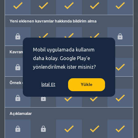
Yeni eklenen kavramlar hakkında bildirim alma
Mobil uygulamada kullanım
Kavram önerme
daha kolay. Google Play'e
yönlendirilmek ister misiniz?
Örnek cümleler
İptal Et
Yükle
Açıklamalar