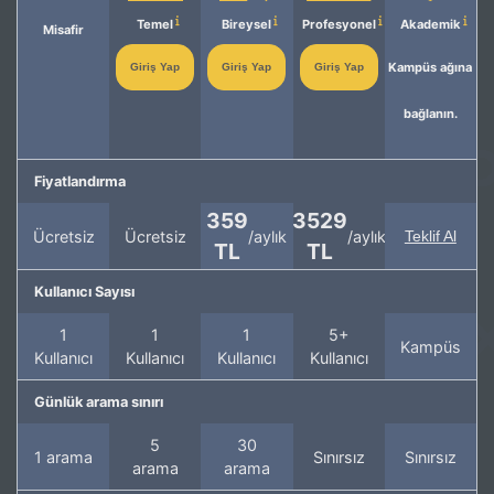
Temel
Bireysel
Profesyonel
Akademik
Misafir
Kampüs ağına
Giriş Yap
Giriş Yap
Giriş Yap
bağlanın.
Fiyatlandırma
359
3529
Ücretsiz
Ücretsiz
/aylık
/aylık
Teklif Al
TL
TL
Kullanıcı Sayısı
1
1
1
5+
Kampüs
Kullanıcı
Kullanıcı
Kullanıcı
Kullanıcı
Günlük arama sınırı
5
30
1 arama
Sınırsız
Sınırsız
arama
arama