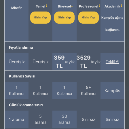
Temel
Bireysel
Profesyonel
Akademik
Misafir
Kampüs ağına
Giriş Yap
Giriş Yap
Giriş Yap
bağlanın.
Fiyatlandırma
359
3529
Ücretsiz
Ücretsiz
/aylık
/aylık
Teklif Al
TL
TL
Kullanıcı Sayısı
1
1
1
5+
Kampüs
Kullanıcı
Kullanıcı
Kullanıcı
Kullanıcı
Günlük arama sınırı
5
30
1 arama
Sınırsız
Sınırsız
arama
arama