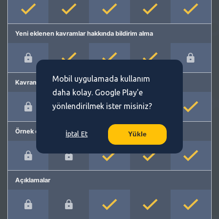
Yeni eklenen kavramlar hakkında bildirim alma
Mobil uygulamada kullanım
Kavram önerme
daha kolay. Google Play'e
yönlendirilmek ister misiniz?
Örnek cümleler
İptal Et
Yükle
Açıklamalar