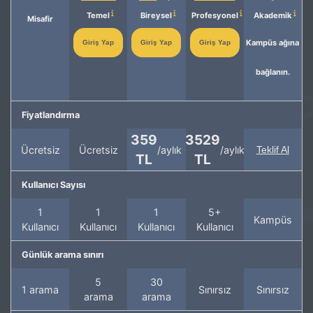
Temel
Bireysel
Profesyonel
Akademik
Misafir
Kampüs ağına
Giriş Yap
Giriş Yap
Giriş Yap
bağlanın.
Fiyatlandırma
359
3529
Ücretsiz
Ücretsiz
/aylık
/aylık
Teklif Al
TL
TL
Kullanıcı Sayısı
1
1
1
5+
Kampüs
Kullanıcı
Kullanıcı
Kullanıcı
Kullanıcı
Günlük arama sınırı
5
30
1 arama
Sınırsız
Sınırsız
arama
arama