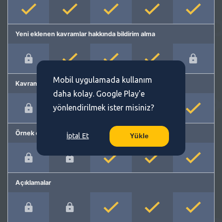
Yeni eklenen kavramlar hakkında bildirim alma
Mobil uygulamada kullanım
Kavram önerme
daha kolay. Google Play'e
yönlendirilmek ister misiniz?
Örnek cümleler
İptal Et
Yükle
Açıklamalar