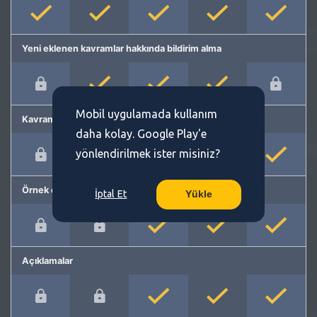
Yeni eklenen kavramlar hakkında bildirim alma
Mobil uygulamada kullanım
Kavram önerme
daha kolay. Google Play'e
yönlendirilmek ister misiniz?
Örnek cümleler
İptal Et
Yükle
Açıklamalar