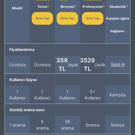
Temel
Bireysel
Profesyonel
Akademik
Misafir
Kampüs ağına
Giriş Yap
Giriş Yap
Giriş Yap
bağlanın.
Fiyatlandırma
359
3529
Ücretsiz
Ücretsiz
/aylık
/aylık
Teklif Al
TL
TL
Kullanıcı Sayısı
1
1
1
5+
Kampüs
Kullanıcı
Kullanıcı
Kullanıcı
Kullanıcı
Günlük arama sınırı
5
30
1 arama
Sınırsız
Sınırsız
arama
arama