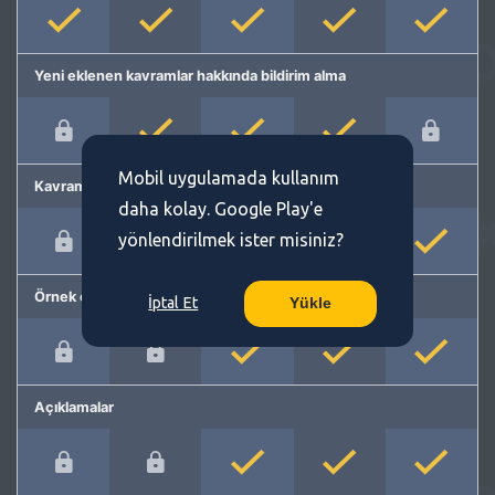
Yeni eklenen kavramlar hakkında bildirim alma
Mobil uygulamada kullanım
Kavram önerme
daha kolay. Google Play'e
yönlendirilmek ister misiniz?
Örnek cümleler
İptal Et
Yükle
Açıklamalar