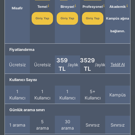
Temel
Bireysel
Profesyonel
Akademik
Misafir
Kampüs ağına
Giriş Yap
Giriş Yap
Giriş Yap
bağlanın.
Fiyatlandırma
359
3529
Ücretsiz
Ücretsiz
/aylık
/aylık
Teklif Al
TL
TL
Kullanıcı Sayısı
1
1
1
5+
Kampüs
Kullanıcı
Kullanıcı
Kullanıcı
Kullanıcı
Günlük arama sınırı
5
30
1 arama
Sınırsız
Sınırsız
arama
arama