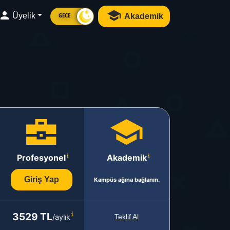
Üyelik
Akademik
GECE
Profesyonel
Akademik
Giriş Yap
Kampüs ağına bağlanın.
3529 TL
/aylık
Teklif Al