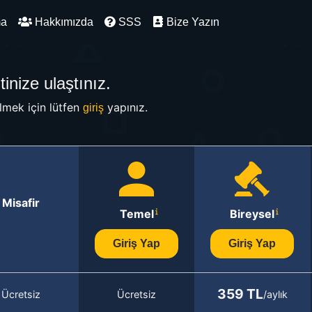
ma
Hakkımızda
SSS
Bize Yazın
inize ulaştınız.
mek için lütfen
yapınız.
giriş
Misafir
Temel
Bireysel
Giriş Yap
Giriş Yap
359 TL
Ücretsiz
Ücretsiz
/aylık