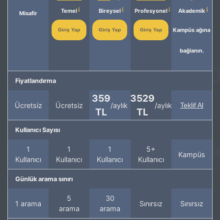
Temel
Bireysel
Profesyonel
Akademik
Misafir
Kampüs ağına
Giriş Yap
Giriş Yap
Giriş Yap
bağlanın.
Fiyatlandırma
359
3529
Ücretsiz
Ücretsiz
/aylık
/aylık
Teklif Al
TL
TL
Kullanıcı Sayısı
1
1
1
5+
Kampüs
Kullanıcı
Kullanıcı
Kullanıcı
Kullanıcı
Günlük arama sınırı
5
30
1 arama
Sınırsız
Sınırsız
arama
arama