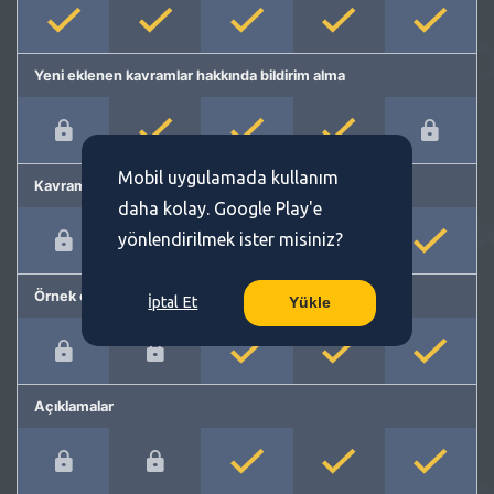
Yeni eklenen kavramlar hakkında bildirim alma
Mobil uygulamada kullanım
Kavram önerme
daha kolay. Google Play'e
yönlendirilmek ister misiniz?
Örnek cümleler
İptal Et
Yükle
Açıklamalar