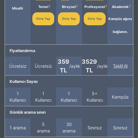
Temel
Bireysel
Profesyonel
Akademik
Misafir
Kampüs ağına
Giriş Yap
Giriş Yap
Giriş Yap
bağlanın.
Fiyatlandırma
359
3529
Ücretsiz
Ücretsiz
/aylık
/aylık
Teklif Al
TL
TL
Kullanıcı Sayısı
1
1
1
5+
Kampüs
Kullanıcı
Kullanıcı
Kullanıcı
Kullanıcı
Günlük arama sınırı
5
30
1 arama
Sınırsız
Sınırsız
arama
arama