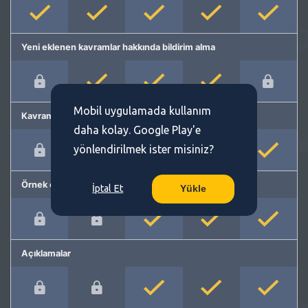
Yeni eklenen kavramlar hakkında bildirim alma
Mobil uygulamada kullanım
Kavram önerme
daha kolay. Google Play'e
yönlendirilmek ister misiniz?
Örnek cümleler
İptal Et
Yükle
Açıklamalar