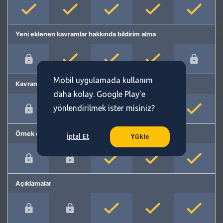
Yeni eklenen kavramlar hakkında bildirim alma
Mobil uygulamada kullanım
Kavram önerme
daha kolay. Google Play'e
yönlendirilmek ister misiniz?
Örnek cümleler
İptal Et
Yükle
Açıklamalar