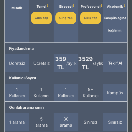
Temel
Bireysel
Profesyonel
Akademik
Misafir
Kampüs ağına
Giriş Yap
Giriş Yap
Giriş Yap
bağlanın.
Fiyatlandırma
359
3529
Ücretsiz
Ücretsiz
/aylık
/aylık
Teklif Al
TL
TL
Kullanıcı Sayısı
1
1
1
5+
Kampüs
Kullanıcı
Kullanıcı
Kullanıcı
Kullanıcı
Günlük arama sınırı
5
30
1 arama
Sınırsız
Sınırsız
arama
arama