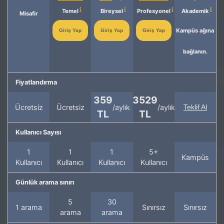
Temel
Bireysel
Profesyonel
Akademik
Misafir
Kampüs ağına
Giriş Yap
Giriş Yap
Giriş Yap
bağlanın.
Fiyatlandırma
359
3529
Ücretsiz
Ücretsiz
/aylık
/aylık
Teklif Al
TL
TL
Kullanıcı Sayısı
1
1
1
5+
Kampüs
Kullanıcı
Kullanıcı
Kullanıcı
Kullanıcı
Günlük arama sınırı
5
30
1 arama
Sınırsız
Sınırsız
arama
arama