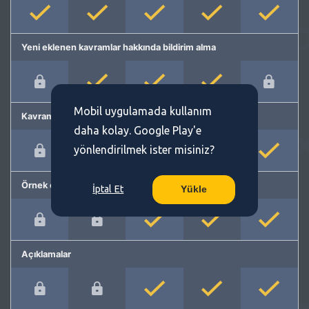
Yeni eklenen kavramlar hakkında bildirim alma
Mobil uygulamada kullanım
Kavram önerme
daha kolay. Google Play'e
yönlendirilmek ister misiniz?
Örnek cümleler
İptal Et
Yükle
Açıklamalar