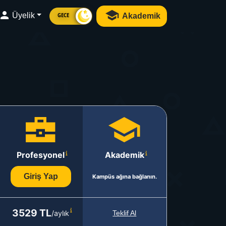
Üyelik
Akademik
GECE
Profesyonel
Akademik
Giriş Yap
Kampüs ağına bağlanın.
3529 TL
/aylık
Teklif Al