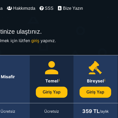
ma
Hakkımızda
SSS
Bize Yazın
inize ulaştınız.
mek için lütfen
yapınız.
giriş
Misafir
Temel
Bireysel
Giriş Yap
Giriş Yap
359 TL
Ücretsiz
Ücretsiz
/aylık