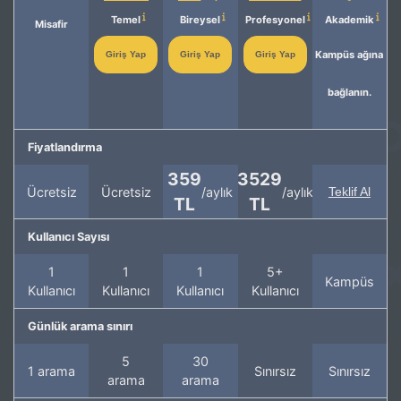
Temel
Bireysel
Profesyonel
Akademik
Misafir
Kampüs ağına
Giriş Yap
Giriş Yap
Giriş Yap
bağlanın.
Fiyatlandırma
359
3529
Ücretsiz
Ücretsiz
/aylık
/aylık
Teklif Al
TL
TL
Kullanıcı Sayısı
1
1
1
5+
Kampüs
Kullanıcı
Kullanıcı
Kullanıcı
Kullanıcı
Günlük arama sınırı
5
30
1 arama
Sınırsız
Sınırsız
arama
arama