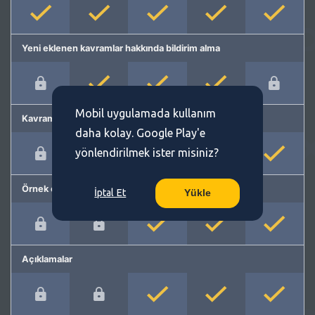
Yeni eklenen kavramlar hakkında bildirim alma
Mobil uygulamada kullanım
Kavram önerme
daha kolay. Google Play'e
yönlendirilmek ister misiniz?
Örnek cümleler
İptal Et
Yükle
Açıklamalar