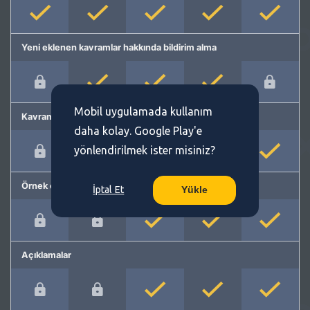
Yeni eklenen kavramlar hakkında bildirim alma
Mobil uygulamada kullanım
Kavram önerme
daha kolay. Google Play'e
yönlendirilmek ister misiniz?
Örnek cümleler
İptal Et
Yükle
Açıklamalar