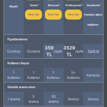
Temel
Bireysel
Profesyonel
Akademik
Misafir
Kampüs ağına
Giriş Yap
Giriş Yap
Giriş Yap
bağlanın.
Fiyatlandırma
359
3529
Ücretsiz
Ücretsiz
/aylık
/aylık
Teklif Al
TL
TL
Kullanıcı Sayısı
1
1
1
5+
Kampüs
Kullanıcı
Kullanıcı
Kullanıcı
Kullanıcı
Günlük arama sınırı
5
30
1 arama
Sınırsız
Sınırsız
arama
arama