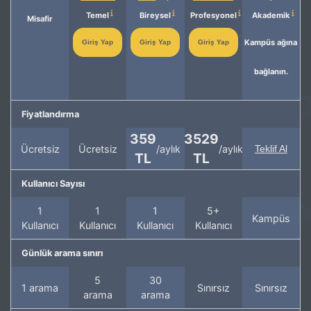
Temel
Bireysel
Profesyonel
Akademik
Misafir
Kampüs ağına
Giriş Yap
Giriş Yap
Giriş Yap
bağlanın.
Fiyatlandırma
359
3529
Ücretsiz
Ücretsiz
/aylık
/aylık
Teklif Al
TL
TL
Kullanıcı Sayısı
1
1
1
5+
Kampüs
Kullanıcı
Kullanıcı
Kullanıcı
Kullanıcı
Günlük arama sınırı
5
30
1 arama
Sınırsız
Sınırsız
arama
arama