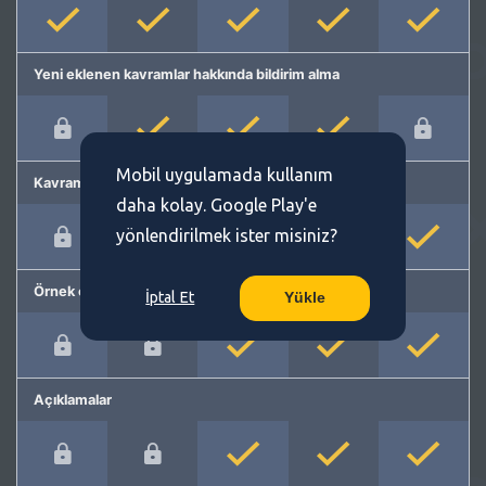
Yeni eklenen kavramlar hakkında bildirim alma
Mobil uygulamada kullanım
Kavram önerme
daha kolay. Google Play'e
yönlendirilmek ister misiniz?
Örnek cümleler
İptal Et
Yükle
Açıklamalar