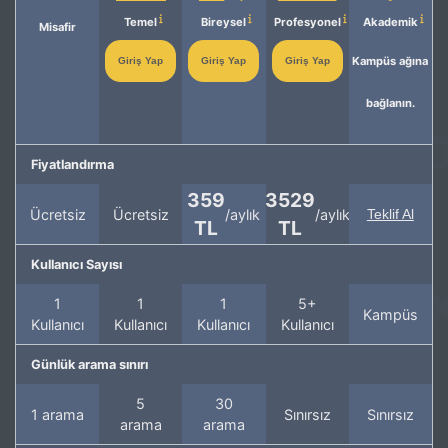
Temel
Bireysel
Profesyonel
Akademik
Misafir
Kampüs ağına
Giriş Yap
Giriş Yap
Giriş Yap
bağlanın.
Fiyatlandırma
359
3529
Ücretsiz
Ücretsiz
/aylık
/aylık
Teklif Al
TL
TL
Kullanıcı Sayısı
1
1
1
5+
Kampüs
Kullanıcı
Kullanıcı
Kullanıcı
Kullanıcı
Günlük arama sınırı
5
30
1 arama
Sınırsız
Sınırsız
arama
arama