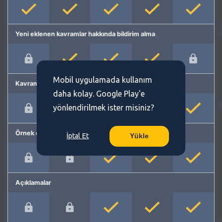
Yeni eklenen kavramlar hakkında bildirim alma
Mobil uygulamada kullanım
Kavram önerme
daha kolay. Google Play'e
yönlendirilmek ister misiniz?
Örnek cümleler
İptal Et
Yükle
Açıklamalar