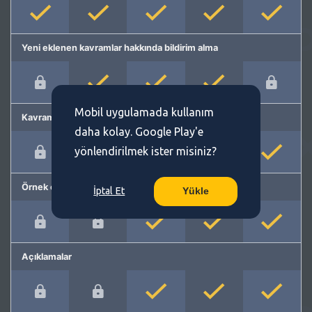
Yeni eklenen kavramlar hakkında bildirim alma
Mobil uygulamada kullanım
Kavram önerme
daha kolay. Google Play'e
yönlendirilmek ister misiniz?
Örnek cümleler
İptal Et
Yükle
Açıklamalar