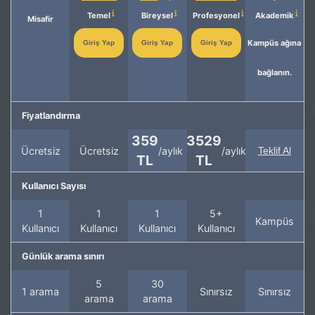
Temel
Bireysel
Profesyonel
Akademik
Misafir
Kampüs ağına
Giriş Yap
Giriş Yap
Giriş Yap
bağlanın.
Fiyatlandırma
359
3529
Ücretsiz
Ücretsiz
/aylık
/aylık
Teklif Al
TL
TL
Kullanıcı Sayısı
1
1
1
5+
Kampüs
Kullanıcı
Kullanıcı
Kullanıcı
Kullanıcı
Günlük arama sınırı
5
30
1 arama
Sınırsız
Sınırsız
arama
arama