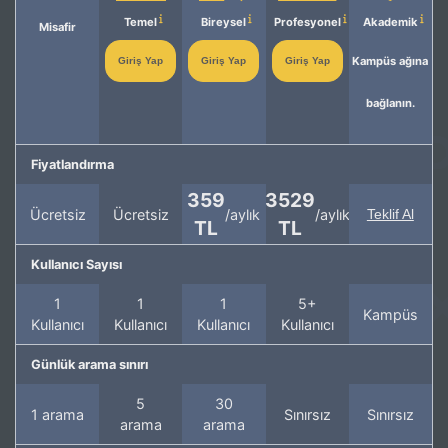
Temel
Bireysel
Profesyonel
Akademik
Misafir
Kampüs ağına
Giriş Yap
Giriş Yap
Giriş Yap
bağlanın.
Fiyatlandırma
359
3529
Ücretsiz
Ücretsiz
/aylık
/aylık
Teklif Al
TL
TL
Kullanıcı Sayısı
1
1
1
5+
Kampüs
Kullanıcı
Kullanıcı
Kullanıcı
Kullanıcı
Günlük arama sınırı
5
30
1 arama
Sınırsız
Sınırsız
arama
arama