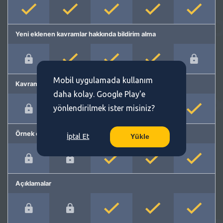
Yeni eklenen kavramlar hakkında bildirim alma
Mobil uygulamada kullanım
Kavram önerme
daha kolay. Google Play'e
yönlendirilmek ister misiniz?
Örnek cümleler
İptal Et
Yükle
Açıklamalar