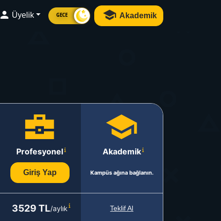
Üyelik
Akademik
GECE
Profesyonel
Akademik
Giriş Yap
Kampüs ağına bağlanın.
3529 TL
/aylık
Teklif Al