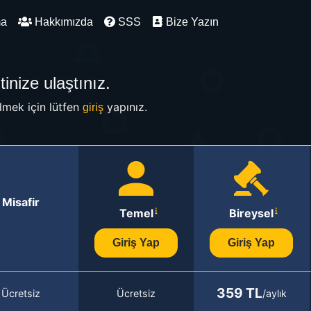
ma
Hakkımızda
SSS
Bize Yazın
inize ulaştınız.
mek için lütfen
yapınız.
giriş
Misafir
Temel
Bireysel
Giriş Yap
Giriş Yap
359 TL
Ücretsiz
Ücretsiz
/aylık