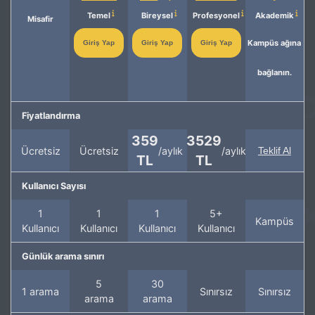
Temel
Bireysel
Profesyonel
Akademik
Misafir
Kampüs ağına
Giriş Yap
Giriş Yap
Giriş Yap
bağlanın.
Fiyatlandırma
359
3529
Ücretsiz
Ücretsiz
/aylık
/aylık
Teklif Al
TL
TL
Kullanıcı Sayısı
1
1
1
5+
Kampüs
Kullanıcı
Kullanıcı
Kullanıcı
Kullanıcı
Günlük arama sınırı
5
30
1 arama
Sınırsız
Sınırsız
arama
arama