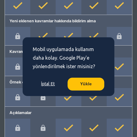
Yeni eklenen kavramlar hakkında bildirim alma
Mobil uygulamada kullanım
Kavram önerme
daha kolay. Google Play'e
yönlendirilmek ister misiniz?
Örnek cümleler
İptal Et
Yükle
Açıklamalar